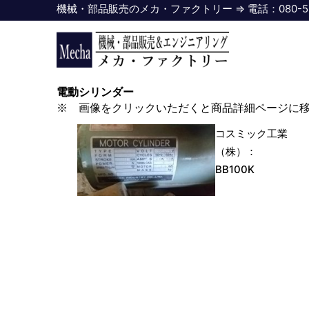
内
機械・部品販売のメカ・ファクトリー ⇒ 電話：080-5518-460
容
を
ス
キ
電動シリンダー
ッ
※ 画像をクリックいただくと商品詳細ページに
プ
コスミック工業
（株）：
BB100K