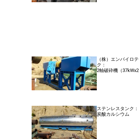
（株）エンバイロテ
ク：
2軸破砕機（37kWx
ステンレスタンク：
炭酸カルシウム