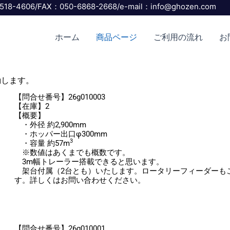
6/FAX：050-6868-2668/e-mail：info@ghozen.com
ホーム
商品ページ
ご利用の流れ
お
動します。
ペ
ペ
ペ
ペ
【問合せ番号】26g010003
ー
ー
ー
ー
【在庫】2
【概要】
ジ
ジ
ジ
ジ
・外径 約2,900mm
・ホッパー出口φ300mm
3
・容量 約57m
※数値はあくまでも概数です。
3m幅トレーラー搭載できると思います。
架台付属（2台とも）いたします。ロータリーフィーダーも
す。詳しくはお問い合わせください。
【問合せ番号】26g010001