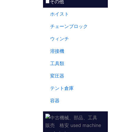
■その他
ホイスト
チェーンブロック
ウィンチ
溶接機
工具類
変圧器
テント倉庫
容器