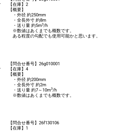
付
【在庫】2
【概要】
・外径 約250mm
・全長外寸 約8m
3
・送り量 約5m
/h
※数値はあくまでも概数です。
ある程度の勾配でも使用可能かと思います。
【問合せ番号】26g010001
付
【在庫】4
【概要】
・外径 約200mm
・全長外寸 約2m
3
・送り量 約7～10m
/h
※数値はあくまでも概数です。
【問合せ番号】26f130106
【在庫】1