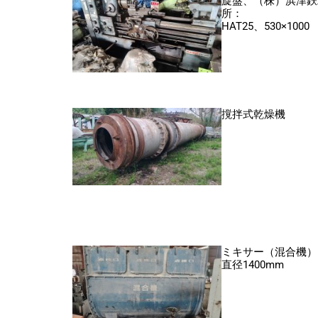
旋盤、（株）浜津鉄
所：
HAT25、530×1000
撹拌式乾燥機
ミキサー（混合機）
直径1400mm