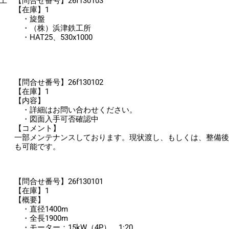
工
【問合せ番号】26f130103
【在庫】1
・旋盤
・（株）浜津鉄工所
・HAT25、530x1000
【問合せ番号】26f130102
【在庫】1
【内容】
・詳細はお問い合わせください。
・図面入手可否確認中
【コメント】
一部メンテナンスしております。現状渡し、もしくは、整備後
も可能です。
【問合せ番号】26f130101
【在庫】1
【概要】
・直径1400m
・全長1900m
・モーター：15kW（4P）、1:20