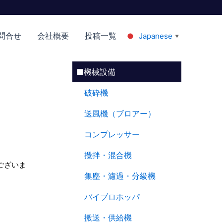
問合せ
会社概要
投稿一覧
Japanese
▼
■機械設備
破砕機
送風機（ブロアー）
コンプレッサー
攪拌・混合機
ございま
集塵・濾過・分級機
バイブロホッパ
搬送・供給機