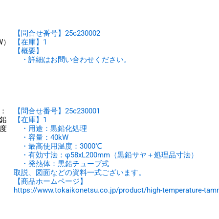
【問合せ番号】25c230002
W）
【在庫】1
【概要】
・詳細はお問い合わせください。
：
【問合せ番号】25c230001
鉛
【在庫】1
度
・用途：黒鉛化処理
・容量：40kW
・最高使用温度：3000℃
・有効寸法：φ58xL200mm（黒鉛サヤ＋処理品寸法）
・発熱体：黒鉛チューブ式
取説、図面などの資料一式ございます。
【商品ホームページ】
https://www.tokaikonetsu.co.jp/product/high-temperature-tam