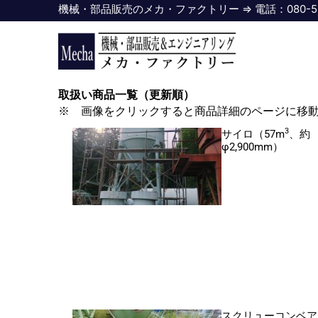
内
機械・部品販売のメカ・ファクトリー ⇒ 電話：080-5518-460
容
を
ス
キ
取扱い商品一覧（更新順）
ッ
※ 画像をクリックすると商品詳細のページに移
プ
3
サイロ（57m
、約
φ2,900mm）
スクリューコンベア