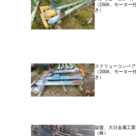
（250A、モーター
き）
スクリューコンベア
（200A、モーター
き）
旋盤、大日金属工業
（株）