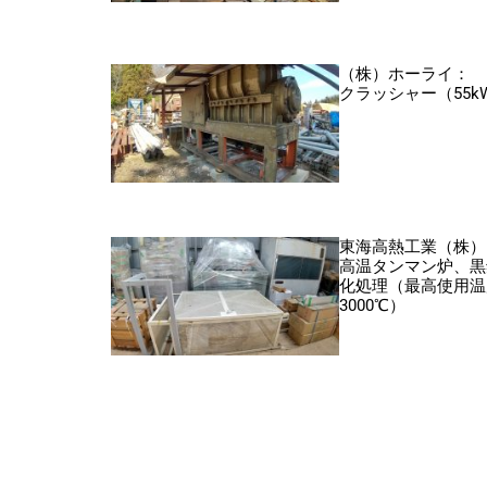
（株）ホーライ：
クラッシャー（55k
東海高熱工業（株）
高温タンマン炉、黒
化処理（最高使用温
3000℃）