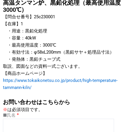
高温タンマン炉、黒鉛化処理（最高使用温度
3000℃）
【問合せ番号】25c230001
【在庫】1
・用途：黒鉛化処理
・容量：40kW
・最高使用温度：3000℃
・有効寸法：φ58xL200mm（黒鉛サヤ＋処理品寸法）
・発熱体：黒鉛チューブ式
取説、図面などの資料一式ございます。
【商品ホームページ】
https://www.tokaikonetsu.co.jp/product/high-temperature-
tammann-kiln/
お問い合わせはこちらから
※
は必須項目です。
※
■氏名