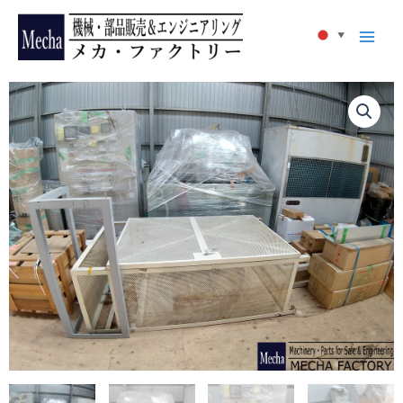
内
容
▼
を
ス
キ
ッ
プ