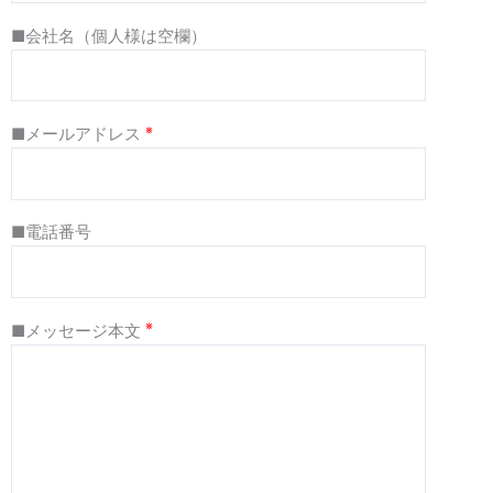
■会社名（個人様は空欄）
※
■メールアドレス
■電話番号
※
■メッセージ本文