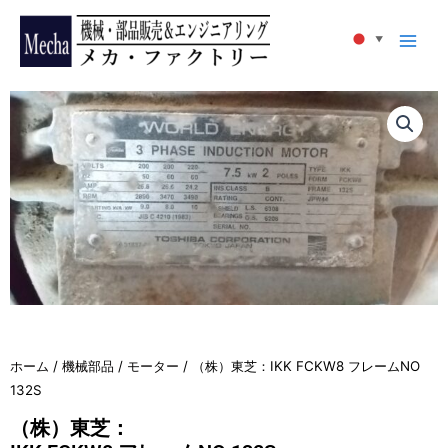
内
容
▼
を
ス
キ
ッ
プ
ホーム
/
機械部品
/
モーター
/ （株）東芝：IKK FCKW8 フレームNO
132S
（株）東芝：